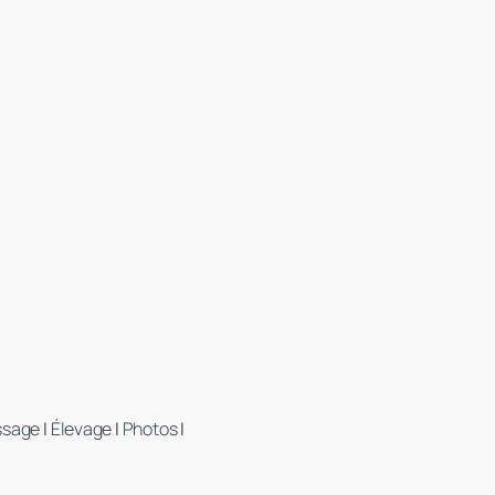
ssage
|
Élevage
|
Photos
|