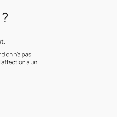
 ?
t.
d on n’a pas
l’affection à un