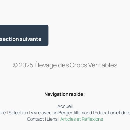
 section suivante
© 2025 Élevage des Crocs Véritables
Navigation rapide :
Accueil
nté
|
Sélection
|
Vivre avec un Berger Allemand
|
Éducation et dre
Contact
|
Liens
|
Articles et Réflexions