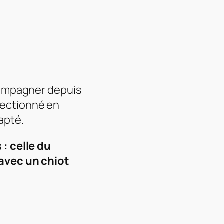
ccompagner depuis
́lectionné en
pté.
: celle du
 avec un chiot