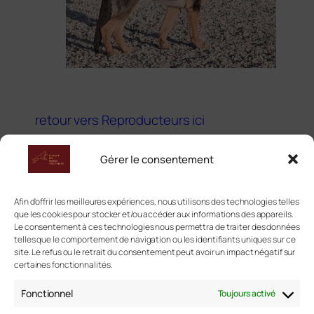
retour vers Reproducteurs ici
ou continuer vers
Les femelles
Gérer le consentement
© 2025 Élevage des Crocs Véritables
Afin d'offrir les meilleures expériences, nous utilisons des technologies telles
que les cookies pour stocker et/ou accéder aux informations des appareils.
Le consentement à ces technologies nous permettra de traiter des données
telles que le comportement de navigation ou les identifiants uniques sur ce
Navigation rapide :
site. Le refus ou le retrait du consentement peut avoir un impact négatif sur
certaines fonctionnalités.
Accueil
Fonctionnel
Toujours activé
Le Berger Allemand
|
Santé
|
Sélection
|
Vivre avec un
Berger Allemand
|
Éducation et dressage
|
Élevage
|